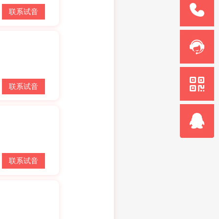
部分作品：东方航空、云南
联系试音
联系试音
联系试音