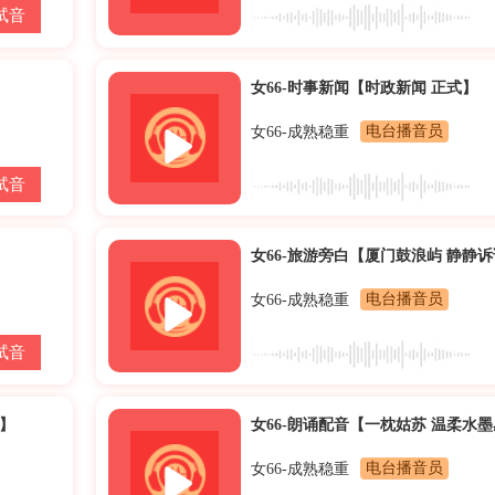
试音
女66-时事新闻【时政新闻 正式】
女66-成熟稳重
电台播音员
试音
女66-旅游旁白【厦门鼓浪屿 静静
女66-成熟稳重
电台播音员
试音
缓】
女66-朗诵配音【一枕姑苏 温柔水
女66-成熟稳重
电台播音员