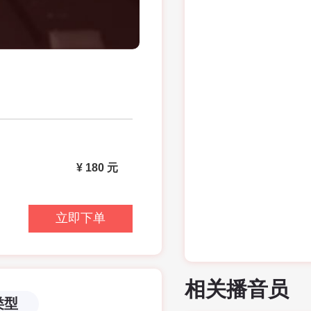
¥
180
元
相关播音员
类型