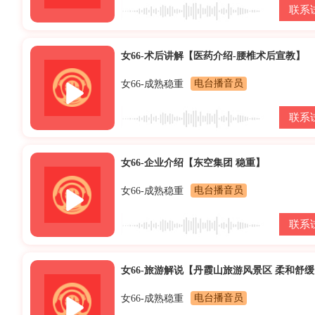
联系
女66-术后讲解【医药介绍-腰椎术后宣教】
女66-成熟稳重
电台播音员
联系
女66-企业介绍【东空集团 稳重】
女66-成熟稳重
电台播音员
联系
女66-旅游解说【丹霞山旅游风景区 柔和舒
女66-成熟稳重
电台播音员