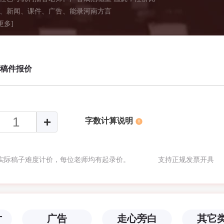
旁白,历史/文献纪录片,培训课件教学,广告
、新闻、课件、广告、能录河南方言
更多]
稿件报价
字数计算说明
根据实际稿子难度计价，每位老师均有起录价。 支持正规发票开具
片
广告
走心旁白
其它