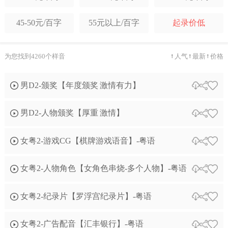
温和抒情
科技时尚
年轻时尚
培训课件教学
有声读物
广告配音
45-50元/百字
55元以上/百字
起录价低
纪实记录
自然诉说
伤感悲怆
品牌TVC广告
信息流广告
促销叫卖广告
为您找到4260个样音
人气
最新
价格
素人自然
幽默搞怪
港台腔
节日广告
广播提示音
房地产
科技感
舌尖感
可爱
男D2-颁奖【年度颁奖 激情有力】
茶酒广告
栏目包装
游戏CG
男D2-人物颁奖【厚重 激情】
动画/角色模仿
说唱快板
朗诵喊麦
自媒体短视频
电话彩铃
歌曲翻唱
女粤2-游戏CG【棋牌游戏语音】-粤语
译制片
其它类型
女粤2-人物角色【女角色串烧-多个人物】-粤语
女粤2-纪录片【罗浮宫纪录片】-粤语
女粤2-广告配音【汇丰银行】-粤语