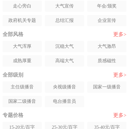
走心旁白
大气宣传
年会/颁奖
波兰语
泰语
其它语种
政府机关专题
总结汇报
企业宣传
全部风格
更多>
党建工作专题
警示教育片
学校宣传
大气浑厚
沉稳大气
大气激昂
新闻播报
城市宣传
招商宣传
成熟厚重
高端大气
质感磁性
科普解说
产品解说
人物专题
全部级别
更多>
低沉走心
深情感人
讲解感
项目规划
宗教专题
茶酒宣传
主任级播音
央视级播音
国家一级播音
舒缓抒情
夸张震撼
年轻舒缓
MG飞碟说配音
新闻播报
公益宣传
国家二级播音
电台播音员
年轻稳重
轻松活泼
成熟知性
旅游风光
品牌宣传
医院宣传
专题价格
更多>
甜美亲切
温柔知性
激情力度
纪实记录旁白
历史/文献纪录片
语音IC/TTS
15-20元/百字
25-30元/百字
35-40元/百字