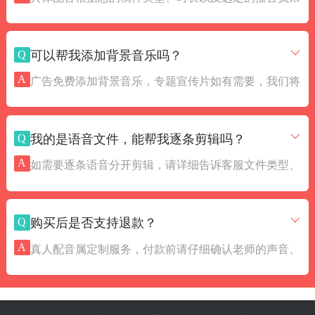
方利益，一般在样音通过后交付全款，以确保后续的成
确定。为方便您按预算试听，我们在首页有按价格区分
品录制。
不同的老师样音，您也可以直接咨询在线客服为您详细
Q
可以帮我添加背景音乐吗？
解答。
A
广告免费添加背景音乐，专题宣传片如有需要，我们将
发送背景音乐包供您挑选，您选中后通知客服人员，安
排完成添加。
Q
我的是语音文件，能帮我逐条剪辑吗？
A
如需要逐条语音分开剪辑，请详细告诉客服文件类型、
文件名等要求，客服将安排专业人员帮助完成剪辑。
Q
购买后是否支持退款？
A
真人配音属定制服务，付款前请仔细确认老师的声音、
语速、情绪和感觉，成品录制完成后，不支持退款，可
以修改调整。