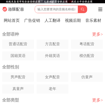
网站首页
广告促销
人工翻译
视频后期
音乐素材
全部语种
更多>
普通话配音
方言配音
粤语配音
国籍英语
外籍英语
模仿配音
全部性别
日语配音
韩语配音
俄语配音
男声配音
女声配音
仿童声
法语配音
德语配音
葡萄牙语
真童声
老年
西班牙语
意大利语
印尼
全部类型
更多>
越南语
马来西亚语
阿拉伯语