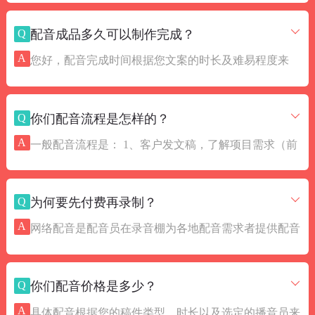
修改的文字，为了保证配音质量需要重录的，我们会根
Q
配音成品多久可以制作完成？
据修改需求与配音员协商最优惠价位，为您节约制作成
本。
A
您好，配音完成时间根据您文案的时长及难易程度来
定，为保证您的配音质量，我们会合理安排录制作时
间。一般情况下，广告和10分钟内的稿件，3小时内完
Q
你们配音流程是怎样的？
成。如客户有加急稿件或紧急情况，我们会启动优先应
急程序，竭力快速出品。
A
一般配音流程是： 1、客户发文稿，了解项目需求（前
期声音分析，快速推荐播音员） 2、按客户文稿及选定
播音员出样（真诚互动） 3、样音通过，打款录成品
Q
为何要先付费再录制？
（急稿优先安排） 4、成品校对无误，光纤快速传输
（节省客户时间）
A
网络配音是配音员在录音棚为各地配音需求者提供配音
服务，并以互联网为桥梁开展业务，专业、高效、交易
安全、服务周到，当天可录制成品，大力节省客户时间
Q
你们配音价格是多少？
成本，为更多影视广告公司、后期制作人员提供了便利
条件。由于配音服务独有的时效性和版权，为了保障双
A
具体配音根据您的稿件类型、时长以及选定的播音员来